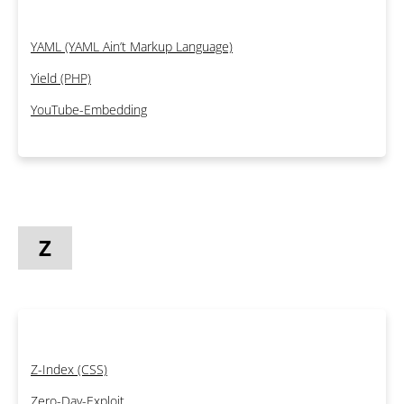
YAML (YAML Ain’t Markup Language)
Yield (PHP)
YouTube-Embedding
Z
Z-Index (CSS)
Zero-Day-Exploit