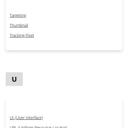
Targeting
Thumbnail
Tracking-Pixel
U
UI (User Interface)
URL (Uniform Resource Locator)