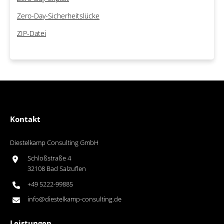
Zero-Day-Sicherheitslücke
ZIP-Datei
Kontakt
Diestelkamp Consulting GmbH
Schloßstraße 4
32108 Bad Salzuflen
+49 5222-99885
info@diestelkamp-consulting.de
Leistungen