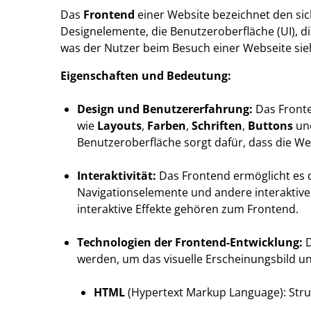
Das
Frontend
einer Website bezeichnet den sich
Designelemente, die Benutzeroberfläche (UI), d
was der Nutzer beim Besuch einer Webseite sieh
Eigenschaften und Bedeutung:
Design und Benutzererfahrung:
Das Fronte
wie
Layouts
,
Farben
,
Schriften
,
Buttons
un
Benutzeroberfläche sorgt dafür, dass die Web
Interaktivität:
Das Frontend ermöglicht es d
Navigationselemente und andere interaktiv
interaktive Effekte gehören zum Frontend.
Technologien der Frontend-Entwicklung:
D
werden, um das visuelle Erscheinungsbild und
HTML
(Hypertext Markup Language): Struk