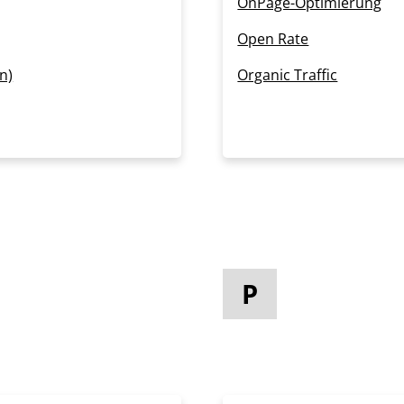
OnPage-Optimierung
Open Rate
n)
Organic Traffic
P