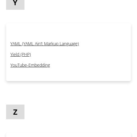
Y
YAML (YAML Ain’t Markup Language)
Yield (PHP)
YouTube-Embedding
Z