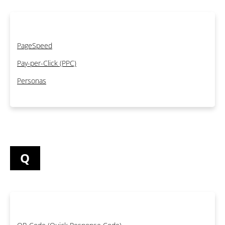
PageSpeed
Pay-per-Click (PPC)
Personas
Q