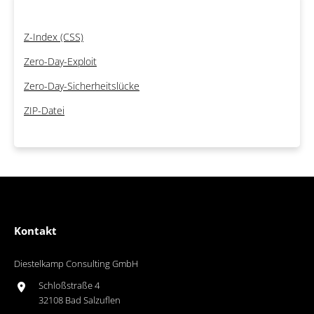
Z-Index (CSS)
Zero-Day-Exploit
Zero-Day-Sicherheitslücke
ZIP-Datei
Kontakt
Diestelkamp Consulting GmbH
Schloßstraße 4
32108 Bad Salzuflen