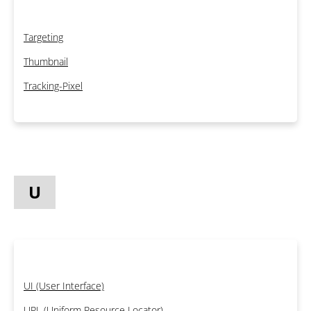
Targeting
Thumbnail
Tracking-Pixel
U
UI (User Interface)
URL (Uniform Resource Locator)