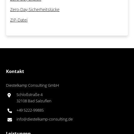
Zero-Day-Sicherheitslücke
ZIP-Datei
Kontakt
Diestelkamp Consulting GmbH
Schloßstraße 4
32108 Bad Salzuflen
+49 5222-99885
info@diestelkamp-consulting.de
Leistungen