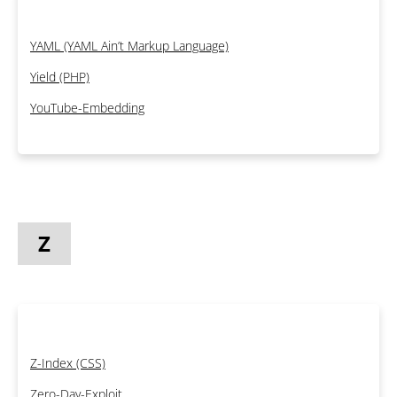
YAML (YAML Ain’t Markup Language)
Yield (PHP)
YouTube-Embedding
Z
Z-Index (CSS)
Zero-Day-Exploit