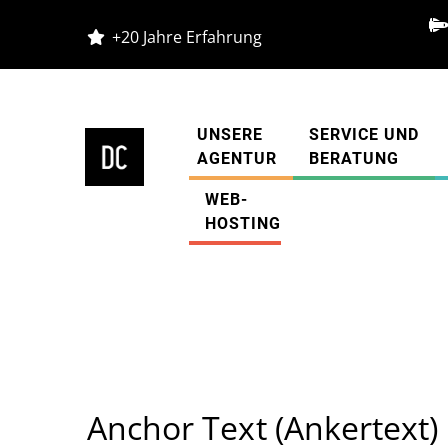
+20 Jahre Erfahrung
UNSERE
SERVICE UND
AGENTUR
BERATUNG
WEB-
Diestelkamp Agentur
»
Glossar
»
Anchor Te
HOSTING
Anchor Text (Ankertext)