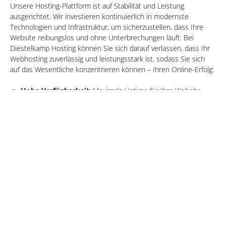
Unsere Hosting-Plattform ist auf Stabilität und Leistung
ausgerichtet. Wir investieren kontinuierlich in modernste
Technologien und Infrastruktur, um sicherzustellen, dass Ihre
Website reibungslos und ohne Unterbrechungen läuft. Bei
Diestelkamp Hosting können Sie sich darauf verlassen, dass Ihr
Webhosting zuverlässig und leistungsstark ist, sodass Sie sich
auf das Wesentliche konzentrieren können – Ihren Online-Erfolg:
Hohe Verfügbarkeit
: Maximale Uptime für Ihre Website
durch modernste Servertechnologien.
Schnelle Ladezeiten
: Optimierte Performance für eine
bessere Benutzererfahrung.
Sicherheitsfeatures
: Regelmäßige Sicherheitsupdates
und umfassender Schutz vor Cyber-Bedrohungen.
Vertrauen Sie auf unsere Zuverlässigkeit und konzentrieren Sie
sich auf Ihr Geschäft.