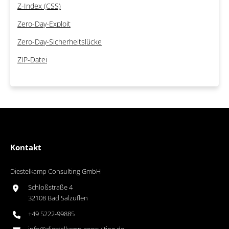
Z-Index (CSS)
Zero-Day-Exploit
Zero-Day-Sicherheitslücke
ZIP-Datei
Kontakt
Diestelkamp Consulting GmbH
Schloßstraße 4
32108 Bad Salzuflen
+49 5222-99885