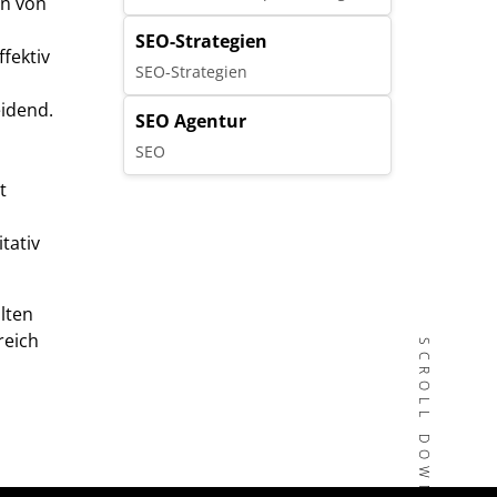
en von
SEO-Strategien
fektiv
SEO-Strategien
eidend.
SEO Agentur
h
SEO
t
tativ
lten
reich
SCROLL DOWN