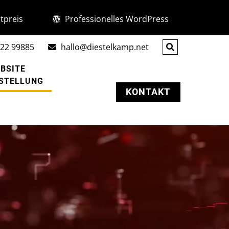
tpreis
Professionelles WordPress
22 99885
hallo@diestelkamp.net
BSITE
STELLUNG
KONTAKT