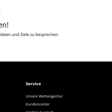
t
en!
e Ideen und Ziele zu besprechen
.
Service
SCROLL DOWN
Unsere Werbeagentur
Kundencenter